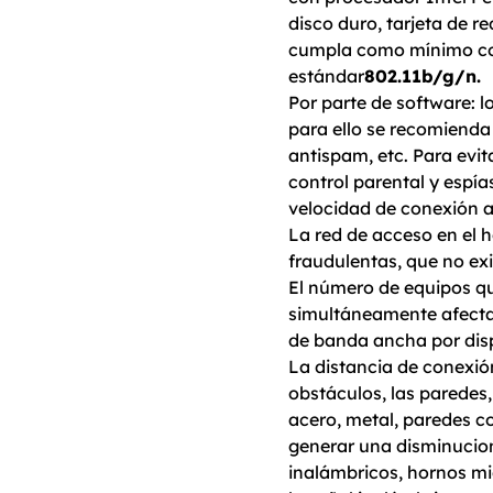
disco duro, tarjeta de r
cumpla como mínimo con
estándar
802.11b/g/n.
Por parte de software: 
para ello se recomienda
antispam, etc. Para ev
control parental y espí
velocidad de conexión a
La red de acceso en el 
fraudulentas, que no exi
El número de equipos qu
simultáneamente afecta
de banda ancha por disp
La distancia de conexión
obstáculos, las paredes,
acero, metal, paredes c
generar una disminucion 
inalámbricos, hornos mic