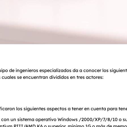
ipo de ingenieros especializados da a conocer los siguient
s cuales se encuentran divididos en tres actores:
tificaron los siguientes aspectos a tener en cuenta para 
 con un sistema operativo Windows /2000/XP/7/8/10 o supe
entium PIII/AMD K6 o superior, mínimo 1G o más de memori