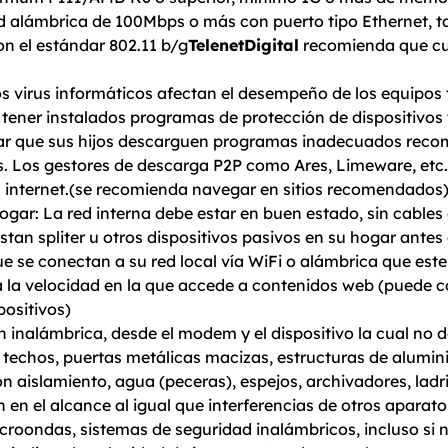
ed alámbrica de 100Mbps o más con puerto tipo Ethernet, t
 el estándar 802.11 b/g
TelenetDigital
recomienda que cu
los virus informáticos afectan el desempeño de los equipos
 tener instalados programas de protección de dispositivos 
itar que sus hijos descarguen programas inadecuados re
as. Los gestores de descarga P2P como Ares, Limeware, etc.
 internet.(se recomienda navegar en sitios recomendados
hogar: La red interna debe estar en buen estado, sin cable
stan spliter u otros dispositivos pasivos en su hogar ante
e se conectan a su red local vía WiFi o alámbrica que es
 la velocidad en la que accede a contenidos web (puede 
ositivos)
 inalámbrica, desde el modem y el dispositivo la cual no 
 techos, puertas metálicas macizas, estructuras de alumini
on aislamiento, agua (peceras), espejos, archivadores, lad
en el alcance al igual que interferencias de otros aparat
roondas, sistemas de seguridad inalámbricos, incluso si n