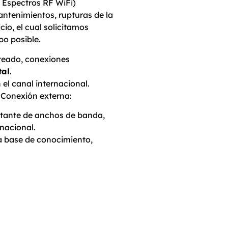
a Espectros RF WiFi)
antenimientos, rupturas de la
io, el cual solicitamos
po posible.
oteado, conexiones
tal
.
l canal internacional.
 Conexión externa:
mitante de anchos de banda,
nacional.
a base de conocimiento,