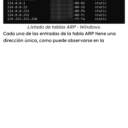
Listado de tablas ARP - Windows.
Cada una de las entradas de la tabla ARP tiene una
dirección única, como puede observarse en la
numeración final presente en cada una de ellas.
Como dije anteriormente, cuando se está ejecutando
un ataque MitM, el delincuente se hace pasar por la
dirección de destino de la víctima, que suele ser un
router o alguna otra dirección que sea la puerta de
entrada a esa red. Vale la pena mencionar que los
ataques en los que se hacen pasar por la dirección de
destino de la víctima representan uno de los tantos
tipos de ataques de MitM. Dicho esto, existen algunas
herramientas que pueden realizar este tipo de ataque.
En el caso de nuestro ejemplo, el ataque realizado fue
de envenenamiento de ARP, también conocido como