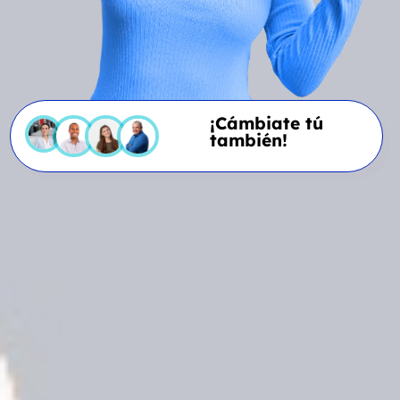
¡Cámbiate tú
también!