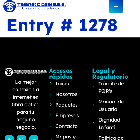
Entry # 1278
Accesos
Legal y
rápidos
Regulatorio
La mejor
Inicio
Trámite de
conexión a
PQR's
Nosotros
internet en
Manual de
fibra óptica
Paquetes
Usuario
para tu
Empresas
hogar o
Dignidad
Contacto
negocio.
Infantil
Mapas y
Política de