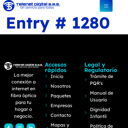
Entry # 1280
Accesos
Legal y
rápidos
Regulatorio
La mejor
Inicio
Trámite de
conexión a
PQR's
Nosotros
internet en
Manual de
fibra óptica
Paquetes
Usuario
para tu
Empresas
hogar o
Dignidad
Contacto
negocio.
Infantil
Mapas y
Política de