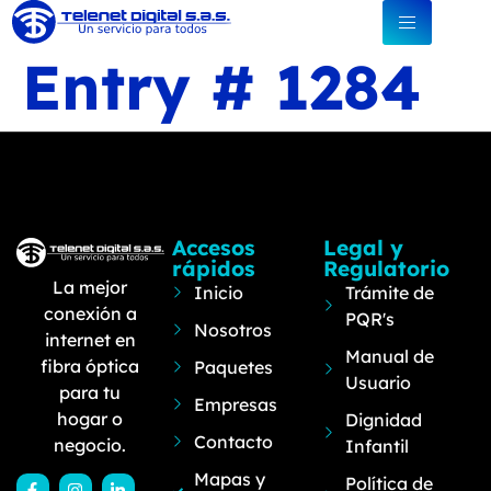
Entry # 1284
Accesos
Legal y
rápidos
Regulatorio
La mejor
Inicio
Trámite de
conexión a
PQR's
Nosotros
internet en
Manual de
fibra óptica
Paquetes
Usuario
para tu
Empresas
hogar o
Dignidad
Contacto
negocio.
Infantil
Mapas y
Política de