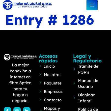
Entry # 1286
Accesos
Legal y
rápidos
Regulatorio
La mejor
Inicio
Trámite de
conexión a
PQR's
Nosotros
internet en
Manual de
fibra óptica
Paquetes
Usuario
para tu
Empresas
hogar o
Dignidad
Contacto
negocio.
Infantil
Mapas y
Política de