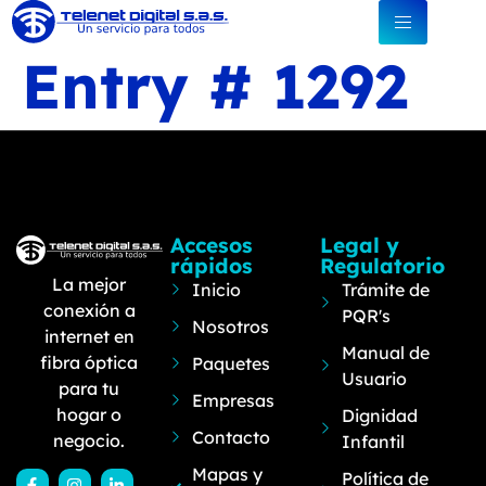
Entry # 1292
Accesos
Legal y
rápidos
Regulatorio
La mejor
Inicio
Trámite de
conexión a
PQR's
Nosotros
internet en
Manual de
fibra óptica
Paquetes
Usuario
para tu
Empresas
hogar o
Dignidad
Contacto
negocio.
Infantil
Mapas y
Política de