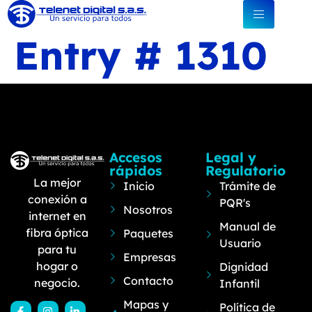
Entry # 1310
Accesos
Legal y
rápidos
Regulatorio
La mejor
Inicio
Trámite de
conexión a
PQR's
Nosotros
internet en
Manual de
fibra óptica
Paquetes
Usuario
para tu
Empresas
hogar o
Dignidad
Contacto
negocio.
Infantil
Mapas y
Política de