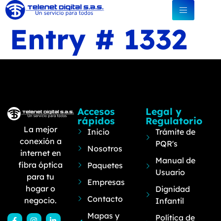
Entry # 1332
Accesos
Legal y
rápidos
Regulatorio
La mejor
Inicio
Trámite de
conexión a
PQR's
Nosotros
internet en
Manual de
fibra óptica
Paquetes
Usuario
para tu
Empresas
hogar o
Dignidad
Contacto
negocio.
Infantil
Mapas y
Política de