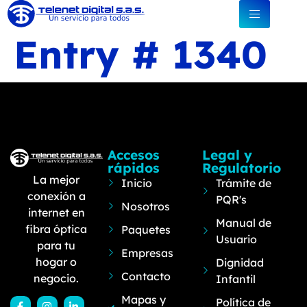
Entry # 1340
Accesos
Legal y
rápidos
Regulatorio
La mejor
Inicio
Trámite de
conexión a
PQR's
Nosotros
internet en
Manual de
fibra óptica
Paquetes
Usuario
para tu
Empresas
hogar o
Dignidad
Contacto
negocio.
Infantil
Mapas y
Política de