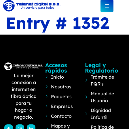
Entry # 1352
Accesos
Legal y
rápidos
Regulatorio
La mejor
Inicio
Trámite de
conexión a
PQR's
Nosotros
internet en
Manual de
fibra óptica
Paquetes
Usuario
para tu
Empresas
hogar o
Dignidad
Contacto
negocio.
Infantil
Mapas y
Política de