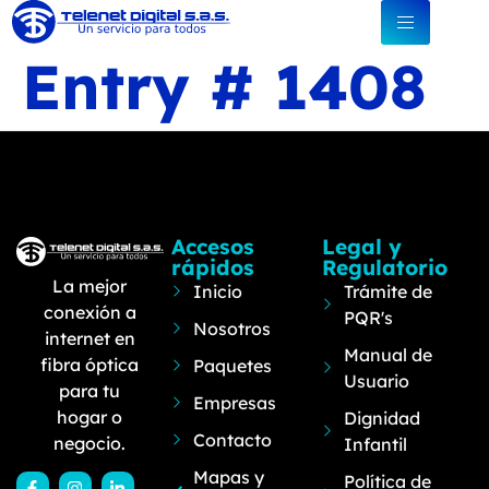
Entry # 1408
Accesos
Legal y
rápidos
Regulatorio
La mejor
Inicio
Trámite de
conexión a
PQR's
Nosotros
internet en
Manual de
fibra óptica
Paquetes
Usuario
para tu
Empresas
hogar o
Dignidad
Contacto
negocio.
Infantil
Mapas y
Política de