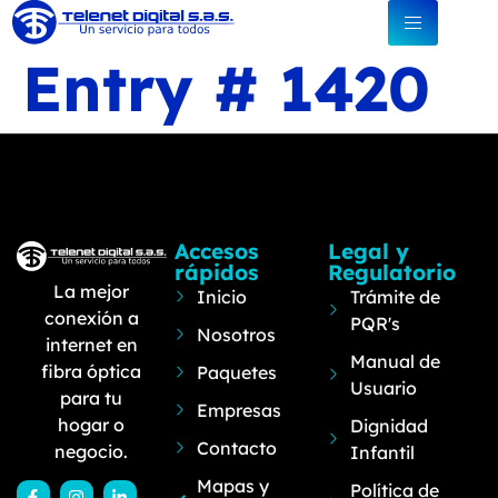
Entry # 1420
Accesos
Legal y
rápidos
Regulatorio
La mejor
Inicio
Trámite de
conexión a
PQR's
Nosotros
internet en
Manual de
fibra óptica
Paquetes
Usuario
para tu
Empresas
hogar o
Dignidad
Contacto
negocio.
Infantil
Mapas y
Política de