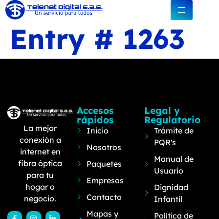
Entry # 1263
Accesos
Legal y
rápidos
Regulatorio
La mejor
Inicio
Trámite de
conexión a
PQR's
Nosotros
internet en
Manual de
fibra óptica
Paquetes
Usuario
para tu
Empresas
hogar o
Dignidad
Contacto
negocio.
Infantil
Mapas y
Política de